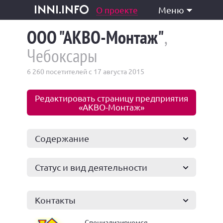
одукция и услуги
О проекте
Меню
inni.info
ООО "АКВО-Монтаж"
,
Чебоксары
6 260 посетителей с 17 августа 2015
Редактировать страницу предприятия
«АКВО-Монтаж»
Содержание
Статус и вид деятельности
Контакты
Специализируемся